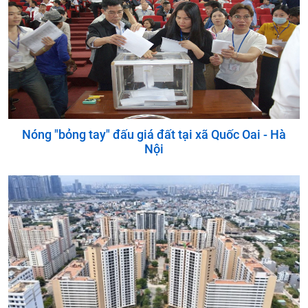
Nóng "bỏng tay" đấu giá đất tại xã Quốc Oai - Hà
Nội