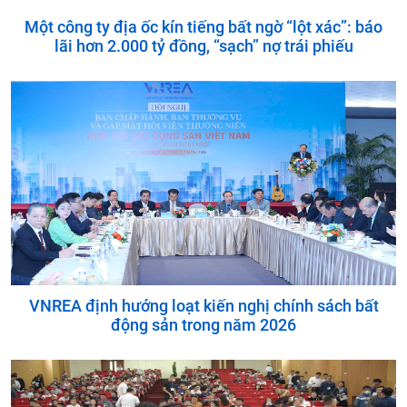
Một công ty địa ốc kín tiếng bất ngờ “lột xác”: báo
lãi hơn 2.000 tỷ đồng, “sạch” nợ trái phiếu
VNREA định hướng loạt kiến nghị chính sách bất
động sản trong năm 2026