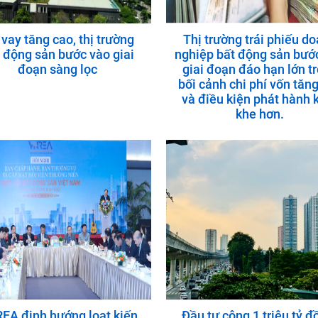
 vay tăng cao, thị trường
Thị trường trái phiếu d
 động sản bước vào giai
nghiệp bất động sản bướ
đoạn sàng lọc
giai đoạn đáo hạn lớn t
bối cảnh chi phí vốn tăn
và điều kiện phát hành 
khe hơn.
EA định hướng loạt kiến
Đầu tư công 1 triệu tỷ đ