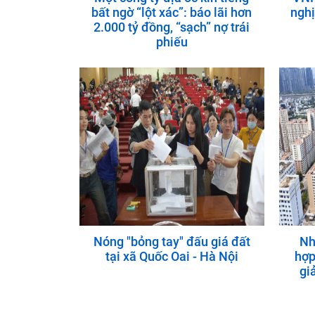
bất ngờ “lột xác”: báo lãi hơn
nghị
2.000 tỷ đồng, “sạch” nợ trái
phiếu
Nóng "bỏng tay" đấu giá đất
Nh
tại xã Quốc Oai - Hà Nội
hợp
gi