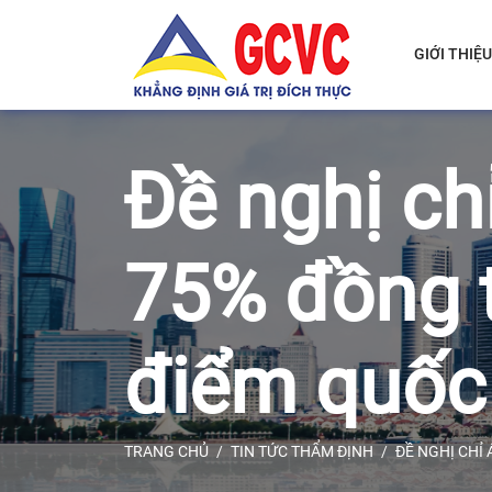
GIỚI THIỆU
Đề nghị ch
75% đồng t
điểm quốc
TRANG CHỦ
TIN TỨC THẨM ĐỊNH
ĐỀ NGHỊ CHỈ 