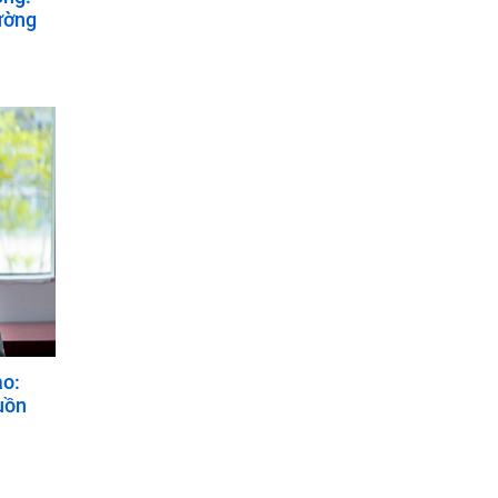
rường
ao:
uồn