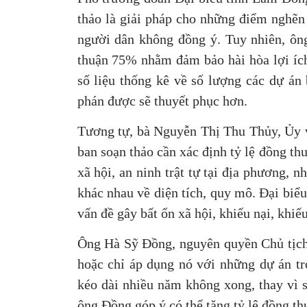
thảo là giải pháp cho những điểm nghẽn 
người dân không đồng ý. Tuy nhiên, ôn
thuận 75% nhằm đảm bảo hài hòa lợi ích
số liệu thống kê về số lượng các dự án 
phán được sẽ thuyết phục hơn.
Tương tự, bà Nguyễn Thị Thu Thủy, Ủy 
ban soạn thảo cần xác định tỷ lệ đồng t
xã hội, an ninh trật tự tại địa phương, n
khác nhau về diện tích, quy mô. Đại biể
vấn đề gây bất ổn xã hội, khiếu nại, khiế
Ông Hà Sỹ Đồng, nguyên quyền Chủ tịch
hoặc chỉ áp dụng nó với những dự án tr
kéo dài nhiều năm không xong, thay vì s
ông Đồng góp ý có thể tăng tỷ lệ đồng th