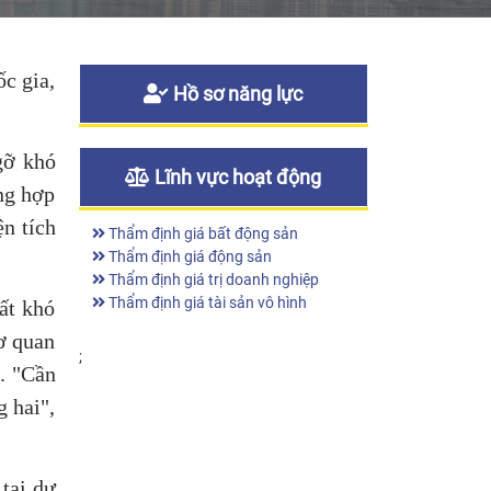
c gia,
Hồ sơ năng lực
gỡ khó
Lĩnh vực hoạt động
ng hợp
n tích
Thẩm định giá bất động sản
Thẩm định giá động sản
Thẩm định giá trị doanh nghiệp
Thẩm định giá tài sản vô hình
ất khó
cơ quan
;
. "Cần
g hai",
tại dự