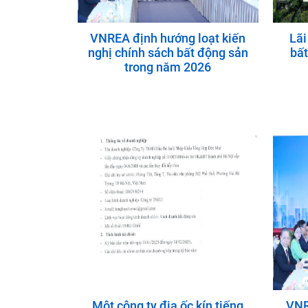
VNREA định hướng loạt kiến
Lãi
nghị chính sách bất động sản
bất
trong năm 2026
Một công ty địa ốc kín tiếng
VNR