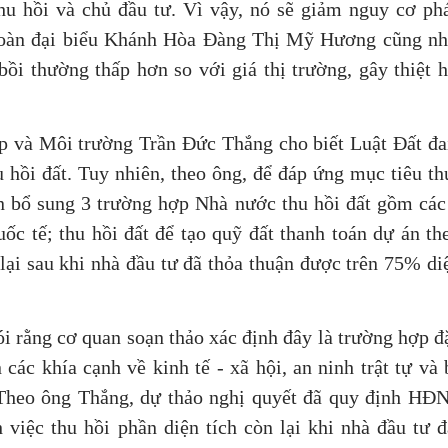
hu hồi và chủ đầu tư. Vì vậy, nó sẽ giảm nguy cơ phá
 đoàn đại biểu Khánh Hòa Đàng Thị Mỹ Hương cũng nh
ồi thường thấp hơn so với giá thị trường, gây thiệt h
ệp và Môi trường Trần Đức Thắng cho biết Luật Đất đa
hồi đất. Tuy nhiên, theo ông, để đáp ứng mục tiêu th
cần bổ sung 3 trường hợp Nhà nước thu hồi đất gồm các
uốc tế; thu hồi đất để tạo quỹ đất thanh toán dự án th
 lại sau khi nhà đầu tư đã thỏa thuận được trên 75% di
i rằng cơ quan soạn thảo xác định đây là trường hợp đ
các khía cạnh về kinh tế - xã hội, an ninh trật tự và
 Theo ông Thắng, dự thảo nghị quyết đã quy định HĐ
 việc thu hồi phần diện tích còn lại khi nhà đầu tư đ