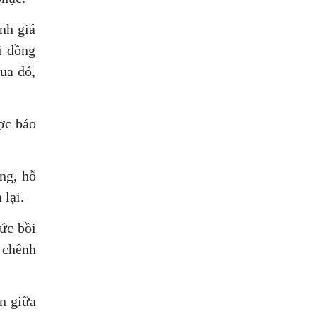
nh giá
i đồng
ua đó,
ược bảo
ng, hỗ
 lại.
ức bồi
 chênh
n giữa