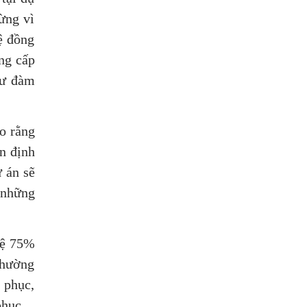
ừng vì
ệ đồng
ng cấp
tư đàm
o rằng
n định
ự án sẽ
 những
lệ 75%
thường
 phục,
phục.