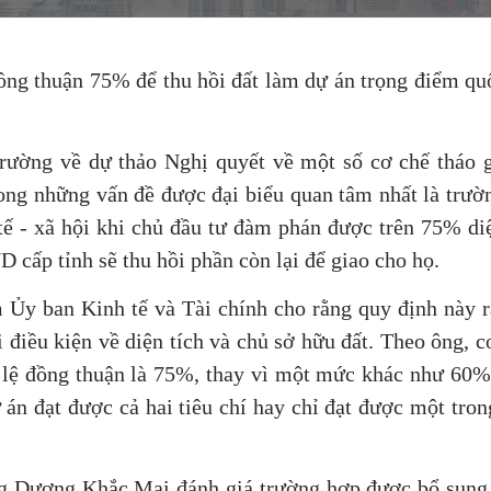
ồng thuận 75% để thu hồi đất làm dự án trọng điểm quố
 trường về dự thảo Nghị quyết về một số cơ chế tháo 
rong những vấn đề được đại biểu quan tâm nhất là trườ
 tế - xã hội khi chủ đầu tư đàm phán được trên 75% diệ
cấp tỉnh sẽ thu hồi phần còn lại để giao cho họ.
Ủy ban Kinh tế và Tài chính cho rằng quy định này r
i điều kiện về diện tích và chủ sở hữu đất. Theo ông, 
 tỷ lệ đồng thuận là 75%, thay vì một mức khác như 60%
án đạt được cả hai tiêu chí hay chỉ đạt được một tron
g Dương Khắc Mai đánh giá trường hợp được bổ sung 