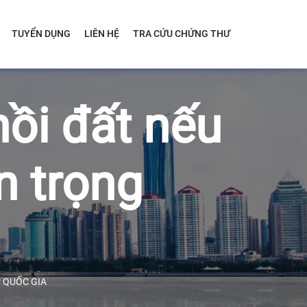
TUYỂN DỤNG
LIÊN HỆ
TRA CỨU CHỨNG THƯ
hồi đất nếu
n trọng
M QUỐC GIA