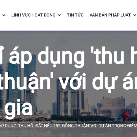
LĨNH VỰC HOẠT ĐỘNG
TIN TỨC
VĂN BẢN PHÁP LUẬT
ỉ áp dụng 'thu 
huận' với dự á
 gia
ÁP DỤNG 'THU HỒI ĐẤT NẾU 75% ĐỒNG THUẬN' VỚI DỰ ÁN TRỌNG ĐIỂ