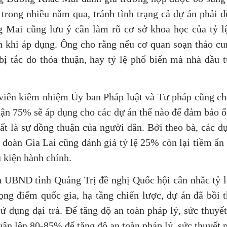
trong nhiều năm qua, tránh tình trạng cả dự án phải d
g Mai cũng lưu ý cần làm rõ cơ sở khoa học của tỷ l
 khi áp dụng. Ông cho rằng nếu cơ quan soạn thảo cu
bị tắc do thỏa thuận, hay tỷ lệ phổ biến mà nhà đầu 
viên kiêm nhiệm Ủy ban Pháp luật và Tư pháp cũng ch
huận 75% sẽ áp dụng cho các dự án thế nào để đảm bảo ổ
hất là sự đồng thuận của người dân. Bởi theo bà, các d
u đoàn Gia Lai cũng đánh giá tỷ lệ 25% còn lại tiềm ẩn
u kiện hành chính.
 UBND tỉnh Quảng Trị đề nghị Quốc hội cân nhắc tỷ 
ọng điểm quốc gia, hạ tầng chiến lược, dự án đã bồi 
ử dụng đại trà. Để tăng độ an toàn pháp lý, sức thuyết
uận lên 80-85% để tăng độ an toàn pháp lý, sức thuyết 