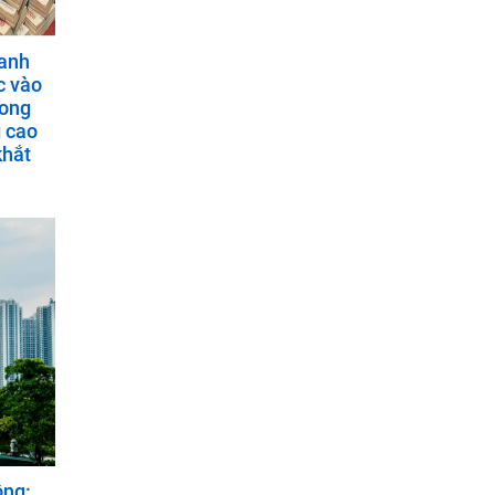
oanh
c vào
rong
g cao
khắt
ồng: