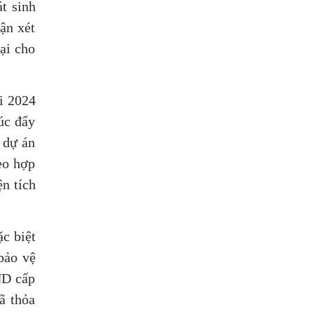
t sinh
ận xét
ại cho
i 2024
úc đẩy
 dự án
eo hợp
ện tích
ặc biệt
 bảo vệ
ND cấp
ã thỏa