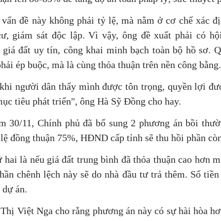
 vấn đề này không phải tỷ lệ, mà nằm ở cơ chế xác đị
cư, giám sát độc lập. Vì vậy, ông đề xuất phải có hộ
giá đất uy tín, công khai minh bạch toàn bộ hồ sơ. Q
hải ép buộc, mà là cùng thỏa thuận trên nền công bằng.
ị khi người dân thấy mình được tôn trọng, quyền lợi đ
ục tiêu phát triển", ông Hà Sỹ Đồng cho hay.
ôm 30/11, Chính phủ đã bổ sung 2 phương án bồi thườ
ỷ lệ đồng thuận 75%, HĐND cấp tỉnh sẽ thu hồi phần còn
 hai là nếu giá đất trung bình đã thỏa thuận cao hơn m
ần chênh lệch này sẽ do nhà đầu tư trả thêm. Số tiền
 dự án.
Thị Việt Nga cho rằng phương án này có sự hài hòa hơ