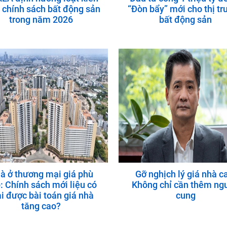
 chính sách bất động sản
“Đòn bẩy” mới cho thị t
trong năm 2026
bất động sản
à ở thương mại giá phù
Gỡ nghịch lý giá nhà c
: Chính sách mới liệu có
Không chỉ cần thêm ng
ải được bài toán giá nhà
cung
tăng cao?