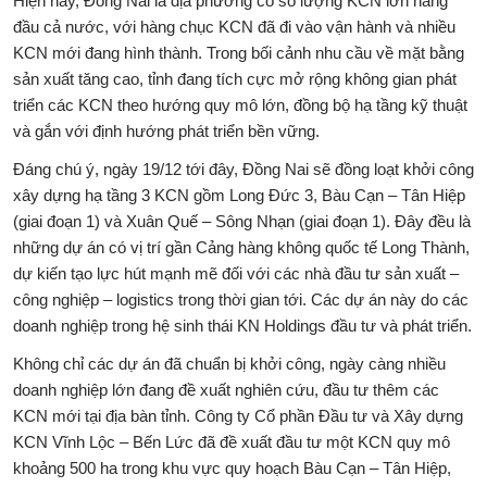
Hiện nay, Đồng Nai là địa phương có số lượng KCN lớn hàng
đầu cả nước, với hàng chục KCN đã đi vào vận hành và nhiều
KCN mới đang hình thành. Trong bối cảnh nhu cầu về mặt bằng
sản xuất tăng cao, tỉnh đang tích cực mở rộng không gian phát
triển các KCN theo hướng quy mô lớn, đồng bộ hạ tầng kỹ thuật
và gắn với định hướng phát triển bền vững.
Đáng chú ý, ngày 19/12 tới đây, Đồng Nai sẽ đồng loạt khởi công
xây dựng hạ tầng 3 KCN gồm Long Đức 3, Bàu Cạn – Tân Hiệp
(giai đoạn 1) và Xuân Quế – Sông Nhạn (giai đoạn 1). Đây đều là
những dự án có vị trí gần Cảng hàng không quốc tế Long Thành,
dự kiến tạo lực hút mạnh mẽ đối với các nhà đầu tư sản xuất –
công nghiệp – logistics trong thời gian tới. Các dự án này do các
doanh nghiệp trong hệ sinh thái KN Holdings đầu tư và phát triển.
Không chỉ các dự án đã chuẩn bị khởi công, ngày càng nhiều
doanh nghiệp lớn đang đề xuất nghiên cứu, đầu tư thêm các
KCN mới tại địa bàn tỉnh. Công ty Cổ phần Đầu tư và Xây dựng
KCN Vĩnh Lộc – Bến Lức đã đề xuất đầu tư một KCN quy mô
khoảng 500 ha trong khu vực quy hoạch Bàu Cạn – Tân Hiệp,