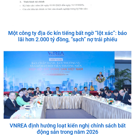
Một công ty địa ốc kín tiếng bất ngờ “lột xác”: báo
lãi hơn 2.000 tỷ đồng, “sạch” nợ trái phiếu
VNREA định hướng loạt kiến nghị chính sách bất
động sản trong năm 2026