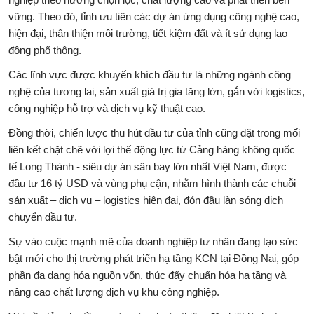
nghiệp theo hướng chọn lọc, chất lượng cao và phát triển bền
vững. Theo đó, tỉnh ưu tiên các dự án ứng dụng công nghệ cao,
hiện đại, thân thiện môi trường, tiết kiệm đất và ít sử dụng lao
động phổ thông.
Các lĩnh vực được khuyến khích đầu tư là những ngành công
nghệ của tương lai, sản xuất giá trị gia tăng lớn, gắn với logistics,
công nghiệp hỗ trợ và dịch vụ kỹ thuật cao.
Đồng thời, chiến lược thu hút đầu tư của tỉnh cũng đặt trong mối
liên kết chặt chẽ với lợi thế động lực từ Cảng hàng không quốc
tế Long Thành - siêu dự án sân bay lớn nhất Việt Nam, được
đầu tư 16 tỷ USD và vùng phụ cận, nhằm hình thành các chuỗi
sản xuất – dịch vụ – logistics hiện đại, đón đầu làn sóng dịch
chuyển đầu tư.
Sự vào cuộc mạnh mẽ của doanh nghiệp tư nhân đang tạo sức
bật mới cho thị trường phát triển hạ tầng KCN tại Đồng Nai, góp
phần đa dạng hóa nguồn vốn, thúc đẩy chuẩn hóa hạ tầng và
nâng cao chất lượng dịch vụ khu công nghiệp.