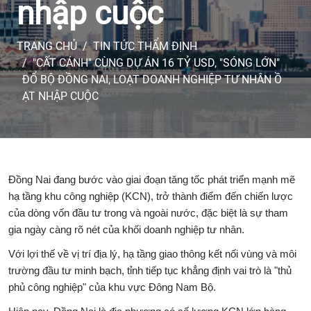
nhập cuộc
TRANG CHỦ
TIN TỨC THẨM ĐỊNH
"CẤT CÁNH" CÙNG DỰ ÁN 16 TỶ USD, "SÓNG LỚN"
ĐỔ BỘ ĐỒNG NAI, LOẠT DOANH NGHIỆP TƯ NHÂN Ồ
ẠT NHẬP CUỘC
Đồng Nai đang bước vào giai đoạn tăng tốc phát triển mạnh mẽ
hạ tầng khu công nghiệp (KCN), trở thành điểm đến chiến lược
của dòng vốn đầu tư trong và ngoài nước, đặc biệt là sự tham
gia ngày càng rõ nét của khối doanh nghiệp tư nhân.
Với lợi thế về vị trí địa lý, hạ tầng giao thông kết nối vùng và môi
trường đầu tư minh bạch, tỉnh tiếp tục khẳng định vai trò là "thủ
phủ công nghiệp" của khu vực Đông Nam Bộ.